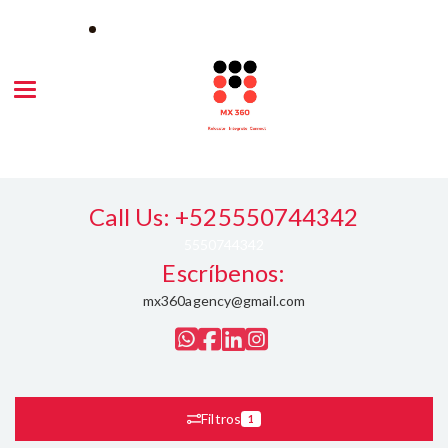
Toggle navigation
Call Us: +525550744342
5550744342
Escríbenos:
mx360agency@gmail.com
Filtros
1