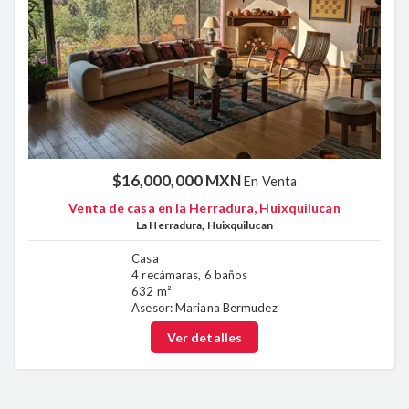
$16,000,000 MXN
En Venta
Venta de casa en la Herradura, Huixquilucan
La Herradura, Huixquilucan
Casa
4 recámaras, 6 baños
632 m²
Asesor: Mariana Bermudez
Ver detalles